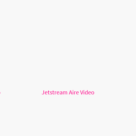
o
Jetstream Aire Video
©2026 HeBeTec GmbH - Urheberrecht. Alle Rechte vorbehalten.